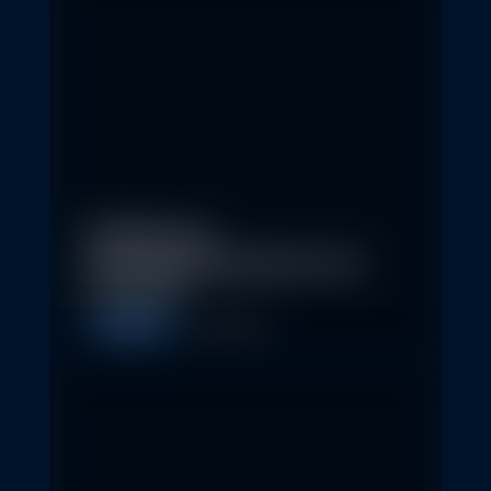
Eindrücke der
Nachhaltigkeitskonferenz der
Erste AM…
Allgemein
1. May 2026