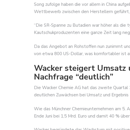
Song zufolge haben die vor allem in China aufg
Wettbewerb zwischen den Herstellern geführt,
“Die SR-Spanne zu Butadien war höher als die t
Kautschukproduzenten eine ganze Zeit lang neg
Da das Angebot an Rohstoffen nun zunimmt und 
von etwa 800 US-Dollar, was komfortabler ist 
Wacker steigert Umsatz 
Nachfrage “deutlich”
Die Wacker Chemie AG hat das zweite Quartal 2
deutlichen Zuwächsen bei Umsatz und Ergebnis
Wie das Münchner Chemieunternehmen am 5. Augu
Ende Juni bei 1,5 Mrd. Euro und damit 40 % üb
Wacker begründete das Wachstum mit positiven