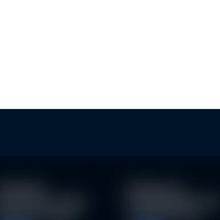
KLI
BAN
achhaltige
Eindrücke der
nvestitionen schaffen
Nachhaltigkeitskonfe
026 neue Chancen
nz der Erste AM…