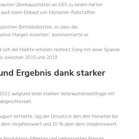
ebauten Überkapazitäten an EBS zu einem harten
 auch beim Einkauf von Monomer-Rohstoffen.
ypischen Betriebskosten, so dass die
ative Margen erzielten”, kommentierte er.
sich die Märkte erholen, rechnet Song mit einer Spanne
als zwischen 2015 und 2019.
und Ergebnis dank starker
021 aufgrund einer starken Verbrauchernachfrage mit
 abgeschlossen.
st mitteilte, lag der Umsatz in den drei Monaten bis
er dem Vorjahreswert und 10 % über dem Vorjahreswert.
 Produktmix-Effekten und verbesserten Preisen,