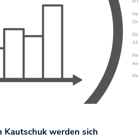
In
Na
Ch
Ei
AM
Na
au
Kl
n Kautschuk werden sich