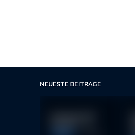
NEUESTE BEITRÄGE
In klassische ETFs
N
investieren – so…
I
2
Allgemein
11. May 2026