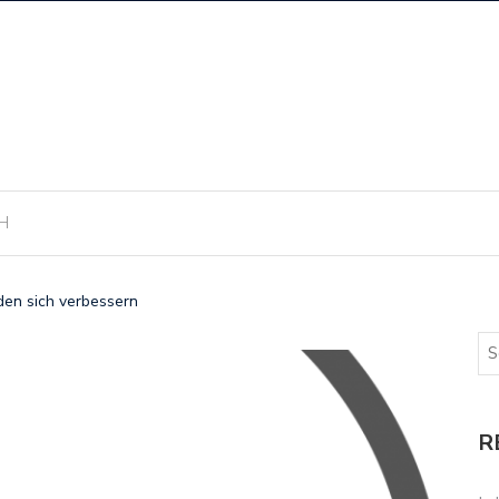
H
den sich verbessern
R