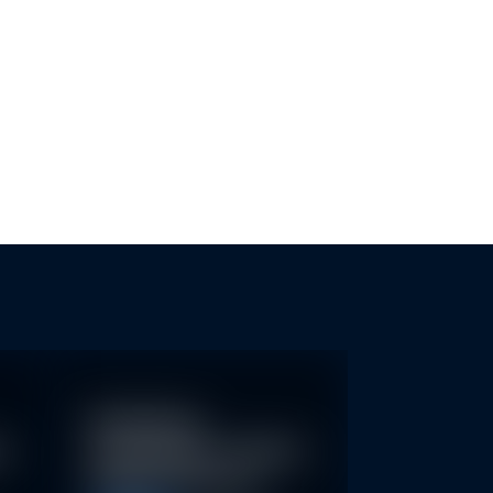
MASCHUTZ: SCHWEIZER
ESG-TRANSPARENZ FÜR KMU
KEN KÖNNTEN MEHR…
Nachhaltige
re
Geldanlagen schließen
Rendite nicht aus