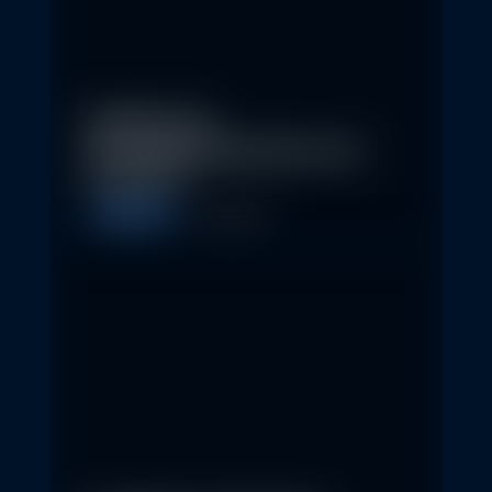
Eindrücke der
Nachhaltigkeitskonferenz der
Erste AM…
Allgemein
1. May 2026