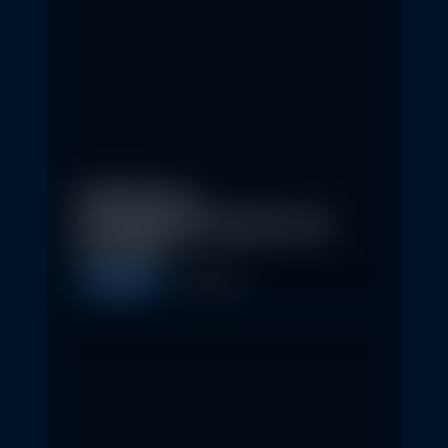
Eindrücke der
Nachhaltigkeitskonferenz der
Erste AM…
Allgemein
1. May 2026