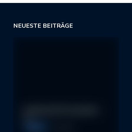
NEUESTE BEITRÄGE
In klassische ETFs investieren –
so…
Allgemein
11. May 2026